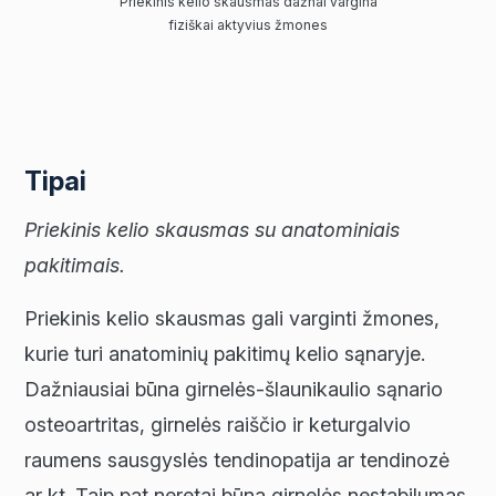
Priekinis kelio skausmas dažnai vargina
fiziškai aktyvius žmones
Tipai
Priekinis kelio skausmas
su anatominiais
pakitimais.
Priekinis kelio skausmas gali varginti žmones,
kurie turi anatominių pakitimų kelio sąnaryje.
Dažniausiai būna girnelės-šlaunikaulio sąnario
osteoartritas, girnelės raiščio ir keturgalvio
raumens sausgyslės tendinopatija ar tendinozė
ar kt. Taip pat neretai būna girnelės nestabilumas.