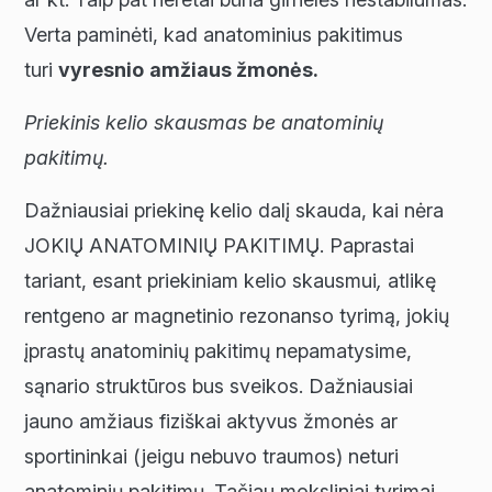
Verta paminėti, kad anatominius pakitimus
turi
vyresnio
amžiaus žmonės.
Priekinis kelio skausmas
be anatominių
pakitimų.
Dažniausiai priekinę kelio dalį skauda, kai nėra
JOKIŲ ANATOMINIŲ PAKITIMŲ. Paprastai
tariant, esant priekiniam kelio skausmui
,
atlikę
rentgeno ar magnetinio rezonanso tyrimą, jokių
įprastų anatominių pakitimų nepamatysime,
sąnario struktūros bus sveikos. Dažniausiai
jauno amžiaus fiziškai aktyvus žmonės ar
sportininkai (jeigu nebuvo traumos) neturi
anatominių pakitimų. Tačiau moksliniai tyrimai