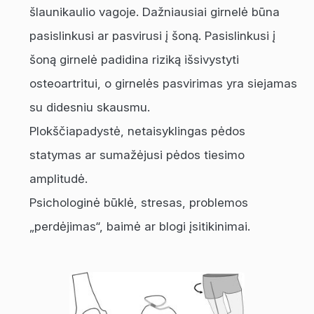
šlaunikaulio vagoje. Dažniausiai girnelė būna
pasislinkusi ar pasvirusi į šoną. Pasislinkusi į
šoną girnelė padidina riziką išsivystyti
osteoartritui, o girnelės pasvirimas yra siejamas
su didesniu skausmu.
Plokščiapadystė, netaisyklingas pėdos
statymas ar sumažėjusi pėdos tiesimo
amplitudė.
Psichologinė būklė, stresas, problemos
„perdėjimas“, baimė ar blogi įsitikinimai.