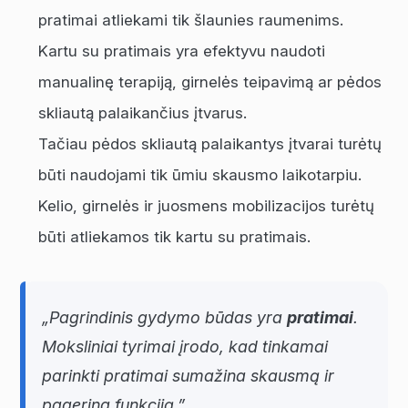
pratimai atliekami tik šlaunies raumenims.
Kartu su pratimais yra efektyvu naudoti
manualinę terapiją, girnelės teipavimą ar pėdos
skliautą palaikančius įtvarus.
Tačiau pėdos skliautą palaikantys įtvarai turėtų
būti naudojami tik ūmiu skausmo laikotarpiu.
Kelio, girnelės ir juosmens mobilizacijos turėtų
būti atliekamos tik kartu su pratimais.
„Pagrindinis gydymo būdas yra
pratimai
.
Moksliniai tyrimai įrodo, kad tinkamai
parinkti pratimai sumažina skausmą ir
pagerina funkciją.”