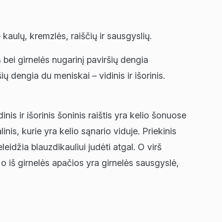
aulų, kremzlės, raiščių ir sausgyslių.
s bei girnelės nugarinį paviršių dengia
ų dengia du meniskai – vidinis ir išorinis.
inis ir išorinis šoninis raištis yra kelio šonuose
linis, kurie yra kelio sąnario viduje. Priekinis
eleidžia blauzdikauliui judėti atgal. O virš
 o iš girnelės apačios yra girnelės sausgyslė,