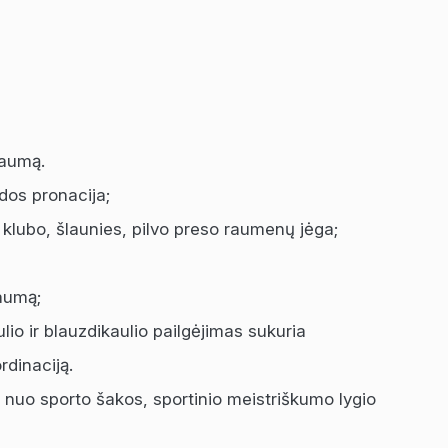
traumą.
ėdos pronacija;
klubo, šlaunies, pilvo preso raumenų jėga;
raumą;
lio ir blauzdikaulio pailgėjimas sukuria
rdinaciją.
ai nuo sporto šakos, sportinio meistriškumo lygio