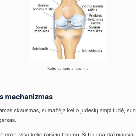
Kelio sąnario anatomija
mos mechanizmas
čiamas skausmas, sumažėja kelio judesių amplitudė, sun
garsas.
proc. visų kelio raiščių traumų. Ši trauma dažniausiai įv