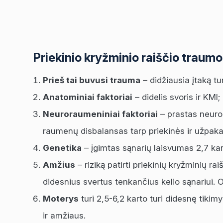
Priekinio kryžminio raiščio traumos
Prieš tai buvusi trauma
– didžiausia įtaką tur
Anatominiai faktoriai
– didelis svoris ir KMI
Neuroraumeniniai faktoriai
– prastas neuror
raumenų disbalansas tarp priekinės ir užpaka
Genetika
– įgimtas sąnarių laisvumas 2,7 kart
Amžius
– riziką patirti priekinių kryžminių r
didesnius svertus tenkančius kelio sąnariui. 
Moterys
turi 2,5-6,2 karto turi didesnę tikim
ir amžiaus.