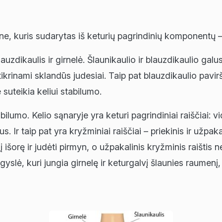
e, kuris sudarytas iš keturių pagrindinių komponentų – k
lauzdikaulis ir girnelė. Šlaunikaulio ir blauzdikaulio galu
krinami sklandūs judesiai. Taip pat blauzdikaulio pavirši
 suteikia keliui stabilumo.
bilumo. Kelio sąnaryje yra keturi pagrindiniai raiščiai: vid
s. Ir taip pat yra kryžminiai raiščiai – priekinis ir užpaka
į išorę ir judėti pirmyn, o užpakalinis kryžminis raištis n
slė, kuri jungia girnelę ir keturgalvį šlaunies raumenį,