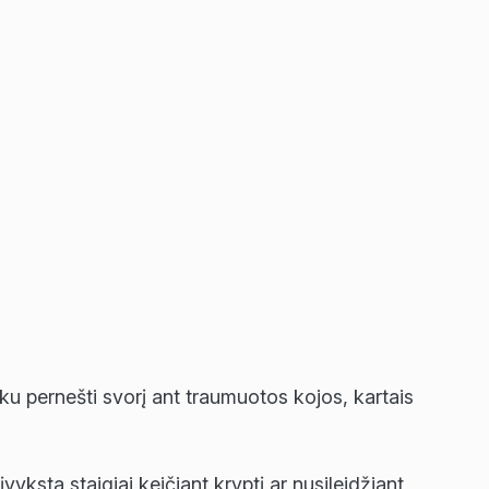
ku pernešti svorį ant traumuotos kojos, kartais
yksta staigiai keičiant kryptį ar nusileidžiant