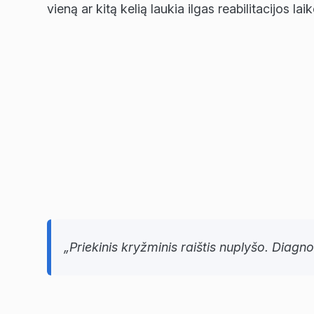
vieną ar kitą kelią laukia ilgas reabilitacijos l
„Priekinis kryžminis raištis nuplyšo. Diag