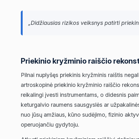
„Didžiausias rizikos veiksnys patirti prieki
Priekinio kryžminio raiščio rekons
Pilnai nuplyšęs priekinis kryžminis raištis nega
artroskopinė priekinio kryžminio raiščio rekons
reikalingi įvesti instrumentams, o didesnis paim
keturgalvio raumens sausgyslės ar užpakalinės
nuo jūsų amžiaus, kūno sudėjimo, fizinio aktyvum
operuojančiu gydytoju.