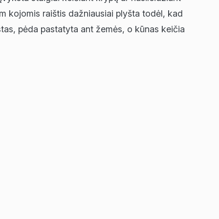
em kojomis raištis dažniausiai plyšta todėl, kad
estas, pėda pastatyta ant žemės, o kūnas keičia