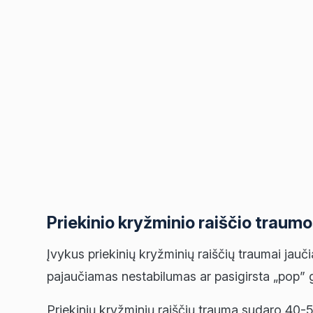
Priekinio kryžminio raiščio trau
Įvykus priekinių kryžminių raiščių traumai jau
pajaučiamas nestabilumas ar pasigirsta „pop” 
Priekinių kryžminių raiščių trauma sudaro 40-50 