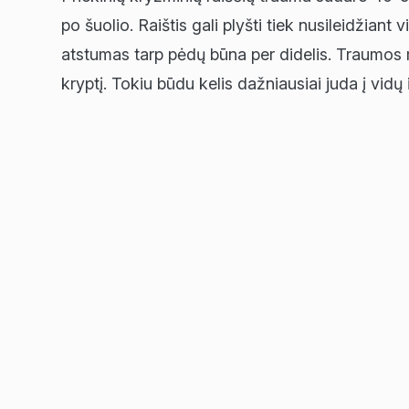
po šuolio. Raištis gali plyšti tiek nusileidžian
atstumas tarp pėdų būna per didelis. Traumos me
kryptį. Tokiu būdu kelis dažniausiai juda į vidų 