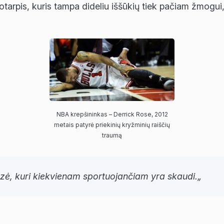
aikotarpis, kuris tampa dideliu iššūkių tiek pačiam žmogui
NBA krepšininkas – Derrick Rose, 2012
metais patyrė priekinių kryžminių raiščių
traumą
nozė, kuri kiekvienam sportuojančiam yra skaudi.„