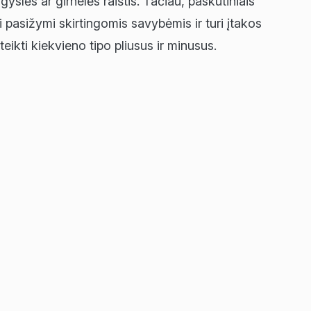
slės ar girnelės raištis. Tačiau, paskutiniais
i pasižymi skirtingomis savybėmis ir turi įtakos
teikti kiekvieno tipo pliusus ir minusus.