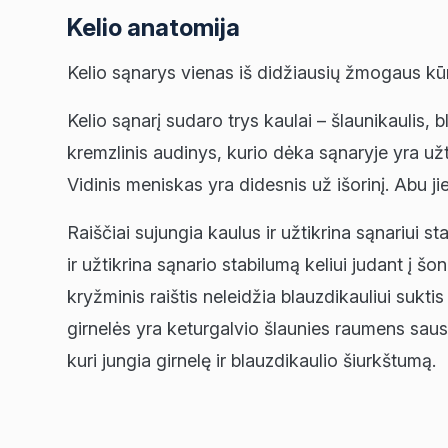
Kelio anatomija
Kelio sąnarys vienas iš didžiausių žmogaus kūn
Kelio sąnarį sudaro trys kaulai – šlaunikaulis, b
kremzlinis audinys, kurio dėka sąnaryje yra užti
Vidinis meniskas yra didesnis už išorinį. Abu jie
Raiščiai sujungia kaulus ir užtikrina sąnariui sta
ir užtikrina sąnario stabilumą keliui judant į šonu
kryžminis raištis neleidžia blauzdikauliui suktis 
girnelės yra keturgalvio šlaunies raumens sausgy
kuri jungia girnelę ir blauzdikaulio šiurkštumą.