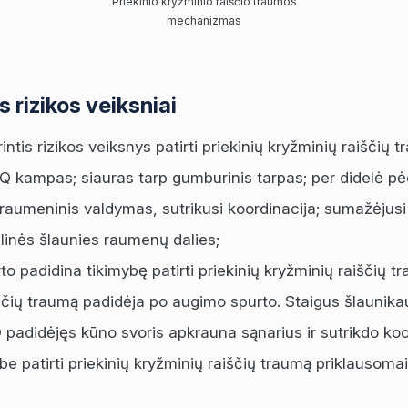
Priekinio kryžminio raiščio traumos
mechanizmas
 rizikos veiksniai
intis rizikos veiksnys patirti priekinių kryžminių raiščių 
; Q kampas; siauras tarp gumburinis tarpas; per didelė p
aumeninis valdymas, sutrikusi koordinacija; sumažėjusi 
linės šlaunies raumenų dalies;
o padidina tikimybę patirti priekinių kryžminių raiščių t
aiščių traumą padidėja po augimo spurto. Staigus šlaunikau
O padidėjęs kūno svoris apkrauna sąnarius ir sutrikdo koo
ybe patirti priekinių kryžminių raiščių traumą priklausom