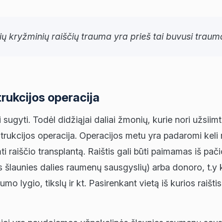
nių kryžminių raiščių trauma yra prieš tai buvusi traum
trukcijos operacija
li sugyti. Todėl didžiąjai daliai žmonių, kurie nori užs
trukcijos operacija. Operacijos metu yra padaromi keli 
ti raiščio transplantą. Raištis gali būti paimamas iš pa
 šlaunies dalies raumenų sausgyslių) arba donoro, t.y 
o lygio, tikslų ir kt. Pasirenkant vietą iš kurios raišt