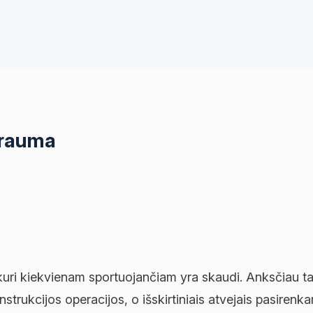
 trauma
kuri kiekvienam sportuojančiam yra skaudi. Anksčiau tai
onstrukcijos operacijos, o išskirtiniais atvejais pasi