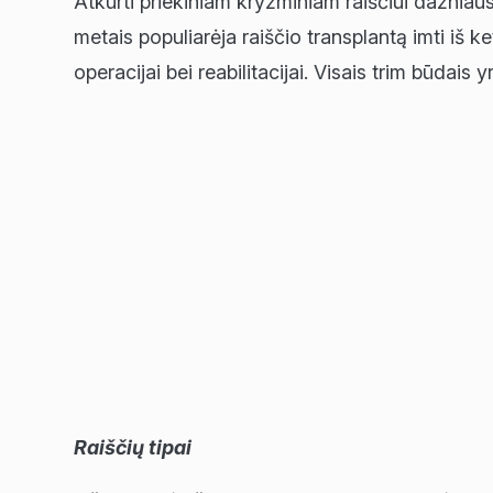
Atkurti priekiniam kryžminiam raiščiui dažniau
metais populiarėja raiščio transplantą imti iš k
operacijai bei reabilitacijai. Visais trim būdais
Raiščių tipai