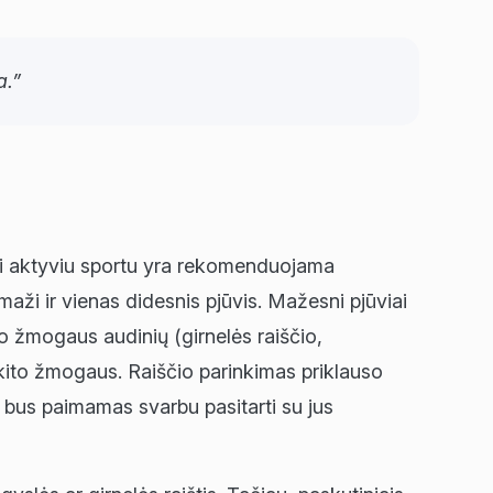
a.”
iimti aktyviu sportu yra rekomenduojama
maži ir vienas didesnis pjūvis. Mažesni pjūviai
čio žmogaus audinių (girnelės raiščio,
kito žmogaus. Raiščio parinkimas priklauso
is bus paimamas svarbu pasitarti su jus