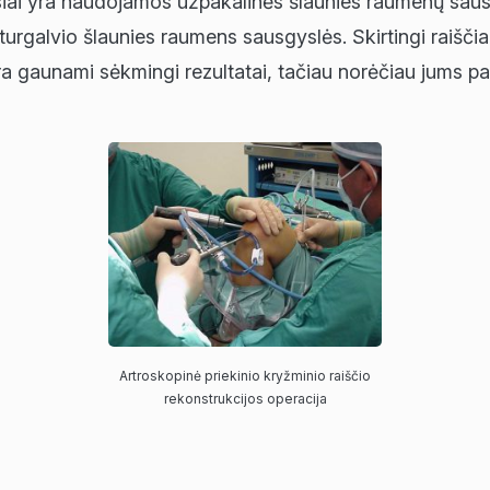
siai yra naudojamos užpakalinės šlaunies raumenų sausgy
eturgalvio šlaunies raumens sausgyslės. Skirtingi raiščia
 yra gaunami sėkmingi rezultatai, tačiau norėčiau jums pa
Artroskopinė priekinio kryžminio raiščio
rekonstrukcijos operacija