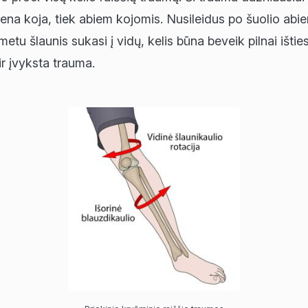
t viena koja, tiek abiem kojomis. Nusileidus po šuolio abi
tu šlaunis sukasi į vidų, kelis būna beveik pilnai išti
ir įvyksta trauma.