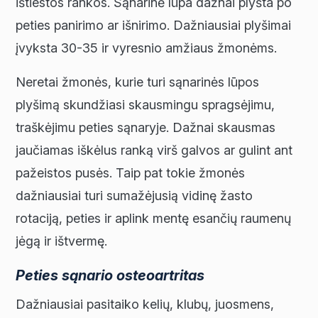
ištiestos rankos. Sąnarinė lūpa dažnai plyšta po
peties panirimo ar išnirimo. Dažniausiai plyšimai
įvyksta 30-35 ir vyresnio amžiaus žmonėms.
Neretai žmonės, kurie turi sąnarinės lūpos
plyšimą skundžiasi skausmingu spragsėjimu,
traškėjimu peties sąnaryje. Dažnai skausmas
jaučiamas iškėlus ranką virš galvos ar gulint ant
pažeistos pusės. Taip pat tokie žmonės
dažniausiai turi sumažėjusią vidinę žasto
rotaciją, peties ir aplink mentę esančių raumenų
jėgą ir ištvermę.
Peties sąnario osteoartritas
Dažniausiai pasitaiko kelių, klubų, juosmens,