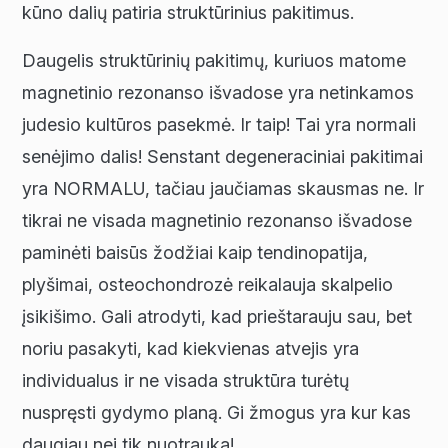
kūno dalių patiria struktūrinius pakitimus.
Daugelis struktūrinių pakitimų, kuriuos matome
magnetinio rezonanso išvadose yra netinkamos
judesio kultūros pasekmė. Ir taip! Tai yra normali
senėjimo dalis! Senstant degeneraciniai pakitimai
yra NORMALU, tačiau jaučiamas skausmas ne. Ir
tikrai ne visada magnetinio rezonanso išvadose
paminėti baisūs žodžiai kaip tendinopatija,
plyšimai, osteochondrozė reikalauja skalpelio
įsikišimo. Gali atrodyti, kad prieštarauju sau, bet
noriu pasakyti, kad kiekvienas atvejis yra
individualus ir ne visada struktūra turėtų
nuspręsti gydymo planą. Gi žmogus yra kur kas
daugiau nei tik nuotrauka!