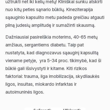
užtrukti net iki kelių metų! Kliniškai sunku atskirti
nuo kitų peties sąnario būklių. Kineziterapija
sąauginio kapsulito metu padeda greičiau atgauti
pilną judesių amplitudę ir sumažinti skausmą.
Dažniausiai pasireiškia moterims, 40-65 metų
amžiaus, sergantiems diabetu. Taip pat
nustatyta, kad diagnozavus sąauginį kapsulitą
viename petyje, yra 5-34 proc. tikimybė, kad ši
būklė gali išsivystyti ir kitame. Kiti rizikos
faktoriai: trauma, ilga imobilizacija, skydliaukės
ligos, insultas, miokardo infarktas ir
autoimuninės ligos.