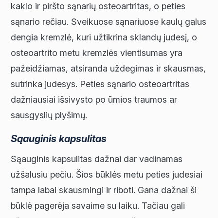
kaklo ir piršto sąnarių osteoartritas, o peties
sąnario rečiau. Sveikuose sąnariuose kaulų galus
dengia kremzlė, kuri užtikrina sklandų judesį, o
osteoartrito metu kremzlės vientisumas yra
pažeidžiamas, atsiranda uždegimas ir skausmas,
sutrinka judesys. Peties sąnario osteoartritas
dažniausiai išsivysto po ūmios traumos ar
sausgyslių plyšimų.
Sąauginis kapsulitas
Sąauginis kapsulitas dažnai dar vadinamas
užšalusiu pečiu. Šios būklės metu peties judesiai
tampa labai skausmingi ir riboti. Gana dažnai ši
būklė pagerėja savaime su laiku. Tačiau gali