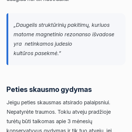
„Daugelis struktūrinių pakitimų, kuriuos
matome magnetinio rezonanso išvadose
yra netinkamos judesio
kultūros pasekmė.”
Peties skausmo gydymas
Jeigu peties skausmas atsirado palaipsniui.
Nepatyrėte traumos. Tokiu atveju pradžioje
turėtų būti taikomas apie 3 mėnesių
konservatyvus gydymas ir tik tuo atveju, jei