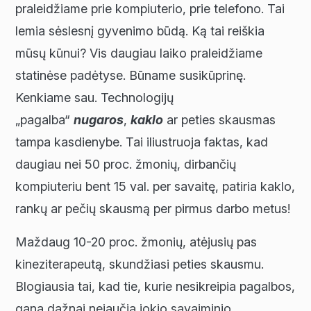
praleidžiame prie kompiuterio, prie telefono. Tai
lemia sėslesnį gyvenimo būdą. Ką tai reiškia
mūsų kūnui? Vis daugiau laiko praleidžiame
statinėse padėtyse. Būname susikūprinę.
Kenkiame sau. Technologijų
„pagalba“
nugaros
,
kaklo
ar peties skausmas
tampa kasdienybe. Tai iliustruoja faktas, kad
daugiau nei 50 proc. žmonių, dirbančių
kompiuteriu bent 15 val. per savaitę, patiria kaklo,
rankų ar pečių skausmą per pirmus darbo metus!
Maždaug 10-20 proc. žmonių, atėjusių pas
kineziterapeutą, skundžiasi peties skausmu.
Blogiausia tai, kad tie, kurie nesikreipia pagalbos,
gana dažnai nejaučia jokio savaiminio