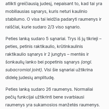
atlikti greičiausią judesį, nepaisant to, kad tai yra
mobiliausias sąnarys, kuris neturi kaulinio
stabilumo. O visa tai leidžia padaryti raumenys ir
raiščiai, kurie sudaro 2/3 viso sąnario.
Peties lanką sudaro 5 sąnariai. Trys iš jų tikrieji –
peties, petinis raktikaulio, krūtinkaulinis
raktikaulio sąnarys ir 2 jungtys – mentės ir
šonkaulių lanko bei popetinis sąnarys
(angl.
subacromial joint)
. Visi šie sąnariai užtikrina
didelę judesių amplitudę.
Peties lanką sudaro 26 raumenys. Normaliai
pečių funkcijai užtikrinti bene svarbiausi
raumenys yra sukamosios manžetės raumenys.