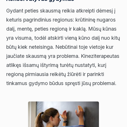
Gydant peties skausmą reikia atkreipti dėmesį į
keturis pagrindinius regionus: krūtininę nugaros
dalį, mentę, peties regioną ir kaklą. Mūsų kūnas
yra visuma, todėl atskirti vieną kūno dalį nuo kitų
būtų kiek neteisinga. Nebūtinai toje vietoje kur
jaučiate skausmą yra problema. Kineziterapeutas
atlikęs išsamų ištyrimą turėtų nustatyti, kurį
regioną pirmiausia reikėtų žiūrėti ir parinkti
tinkamus gydymo būdus spręsti jūsų problemai.