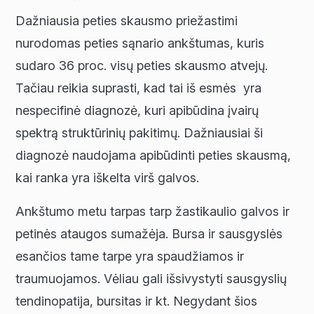
Dažniausia peties skausmo priežastimi
nurodomas peties sąnario ankštumas, kuris
sudaro 36 proc. visų peties skausmo atvejų.
Tačiau reikia suprasti, kad tai iš esmės yra
nespecifinė diagnozė, kuri apibūdina įvairų
spektrą struktūrinių pakitimų. Dažniausiai ši
diagnozė naudojama apibūdinti peties skausmą,
kai ranka yra iškelta virš galvos.
Ankštumo metu tarpas tarp žastikaulio galvos ir
petinės ataugos sumažėja. Bursa ir sausgyslės
esančios tame tarpe yra spaudžiamos ir
traumuojamos. Vėliau gali išsivystyti sausgyslių
tendinopatija, bursitas ir kt. Negydant šios