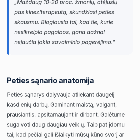
„Maždaug 10-20 proc. žmonių, atėjusių
pas kineziterapeutą, skundžiasi peties
skausmu. Blogiausia tai, kad tie, kurie
nesikreipia pagalbos, gana dažnai
nejaučia jokio savaiminio pagerėjimo.”
Peties sąnario anatomija
Peties sąnarys dalyvauja atliekant daugelį
kasdienių darbų. Gaminant maistą, valgant,
prausiantis, apsitarnaujant ir dirbant. Galėtume
sugalvoti daug daugiau veiklų. Taip pat įdomu
tai, kad pečiai gali išlaikyti mūsų kūno svorį ar