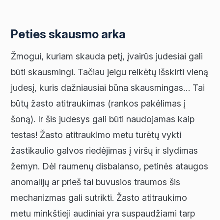
Peties skausmo arka
Žmogui, kuriam skauda petį, įvairūs judesiai gali
būti skausmingi. Tačiau jeigu reikėtų išskirti vieną
judesį, kuris dažniausiai būna skausmingas… Tai
būtų žasto atitraukimas (rankos pakėlimas į
šoną). Ir šis judesys gali būti naudojamas kaip
testas! Žasto atitraukimo metu turėtų vykti
žastikaulio galvos riedėjimas į viršų ir slydimas
žemyn. Dėl raumenų disbalanso, petinės ataugos
anomalijų ar prieš tai buvusios traumos šis
mechanizmas gali sutrikti. Žasto atitraukimo
metu minkštieji audiniai yra suspaudžiami tarp