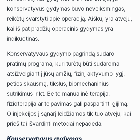
konservatyvus gydymas buvo neveiksmingas,
reikėtų svarstyti apie operaciją. Aišku, yra atveju,
kai iš pat pradžių operacinis gydymas yra
indikuotinas.
Konservatyvaus gydymo pagrindą sudaro
pratimų programa, kuri turėtų būti sudaroma
atsižvelgiant į jūsų amžių, fizinį aktyvumo lygį,
peties skausmą, tikslus, biomechaninius
sutrikimus ir kt. Be to manualinė terapija,
fizioterapija ar teipavimas gali paspartinti gijimą.
O injekcijos į sąnarį leidžiamos tik tuo atveju, kai
prieš tai išvardinti metodai nepadeda.
Konservatyvus gydymas