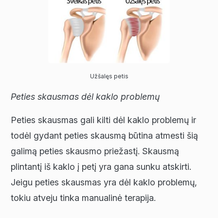
Užšalęs petis
Peties skausmas dėl kaklo problemų
Peties skausmas gali kilti dėl kaklo problemų ir
todėl gydant peties skausmą būtina atmesti šią
galimą peties skausmo priežastį. Skausmą
plintantį iš kaklo į petį yra gana sunku atskirti.
Jeigu peties skausmas yra dėl kaklo problemų,
tokiu atveju tinka manualinė terapija.