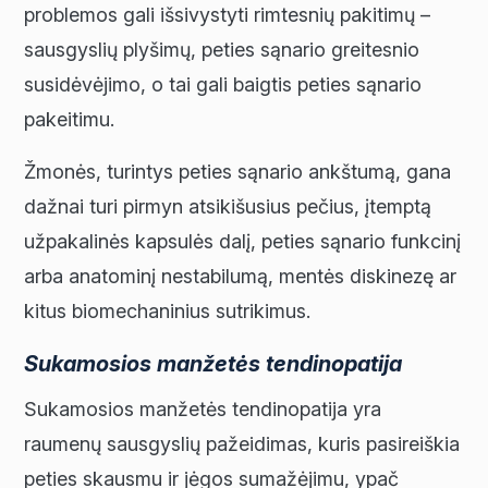
problemos gali išsivystyti rimtesnių pakitimų –
sausgyslių plyšimų, peties sąnario greitesnio
susidėvėjimo, o tai gali baigtis peties sąnario
pakeitimu.
Žmonės, turintys peties sąnario ankštumą, gana
dažnai turi pirmyn atsikišusius pečius, įtemptą
užpakalinės kapsulės dalį, peties sąnario funkcinį
arba anatominį nestabilumą, mentės diskinezę ar
kitus biomechaninius sutrikimus.
Sukamosios manžetės tendinopatija
Sukamosios manžetės tendinopatija yra
raumenų sausgyslių pažeidimas, kuris pasireiškia
peties skausmu ir jėgos sumažėjimu, ypač