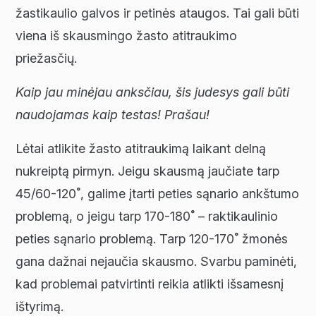
žastikaulio galvos ir petinės ataugos. Tai gali būti
viena iš skausmingo žasto atitraukimo
priežasčių.
Kaip jau minėjau anksčiau, šis judesys gali būti
naudojamas kaip testas
! Prašau
!
Lėtai atlikite žasto atitraukimą laikant delną
nukreiptą pirmyn. Jeigu skausmą jaučiate tarp
45/60-120˚, galime įtarti peties sąnario ankštumo
problemą, o jeigu tarp 170-180˚ – raktikaulinio
peties sąnario problemą. Tarp 120-170˚ žmonės
gana dažnai nejaučia skausmo. Svarbu paminėti,
kad problemai patvirtinti reikia atlikti išsamesnį
ištyrimą.