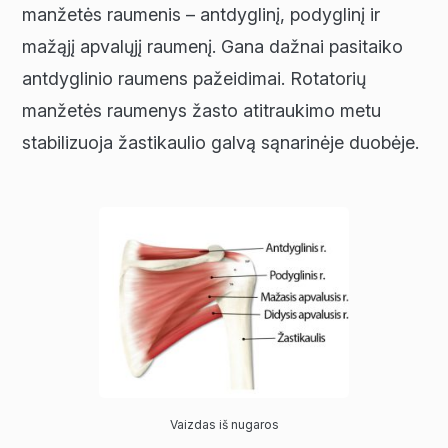
manžetės raumenis – antdyglinį, podyglinį ir
mažąjį apvalųjį raumenį. Gana dažnai pasitaiko
antdyglinio raumens pažeidimai. Rotatorių
manžetės raumenys žasto atitraukimo metu
stabilizuoja žastikaulio galvą sąnarinėje duobėje.
Vaizdas iš nugaros