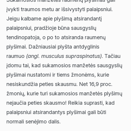
įvykti traumos metu ar išsivystyti palaipsniui.
Jeigu kalbame apie plyšimą atsirandantį
palaipsniui, pradžioje būna sausgyslių
tendinopatoja, o po to atsiranda raumenų
plyšimai. Dažniausiai plyšta antdyglinis
raumuo
(angl. musculus supraspinatus)
. Tačiau
įdomu tai, kad sukamosios manžetės sausgyslių
plyšimai nustatomi ir tiems žmonėms, kurie
nesiskundžia peties skausmu. Net 16,9 proc.
žmonių, kurie turi sukamosios manžetės plyšimų
nejaučia peties skausmo! Reikia suprasti, kad
palaipsniui atsirandantys plyšimai gali būti
normali senėjimo dalis.