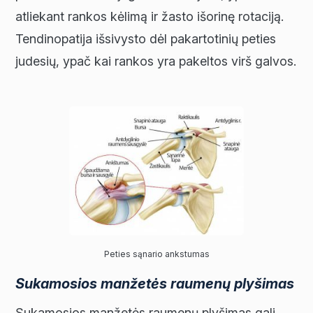
atliekant rankos kėlimą ir žasto išorinę rotaciją.
Tendinopatija išsivysto dėl pakartotinių peties
judesių, ypač kai rankos yra pakeltos virš galvos.
Peties sąnario ankstumas
Sukamosios manžetės raumenų plyšimas
Sukamosios manžetės raumenų plyšimas gali