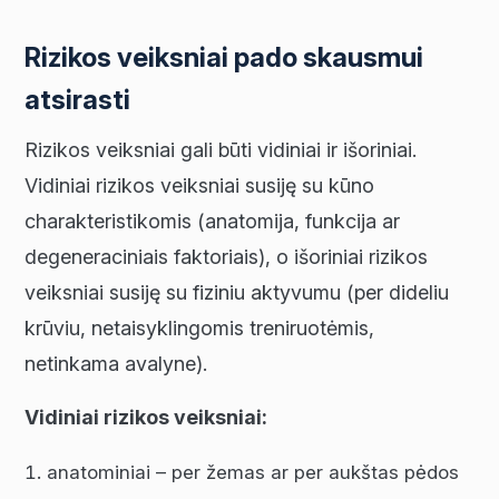
Rizikos veiksniai pado skausmui
atsirasti
Rizikos veiksniai gali būti vidiniai ir išoriniai.
Vidiniai rizikos veiksniai susiję su kūno
charakteristikomis (anatomija, funkcija ar
degeneraciniais faktoriais), o išoriniai rizikos
veiksniai susiję su fiziniu aktyvumu (per dideliu
krūviu, netaisyklingomis treniruotėmis,
netinkama avalyne).
Vidiniai rizikos veiksniai:
anatominiai – per žemas ar per aukštas pėdos