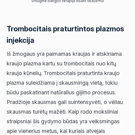
Smūginė bangos terapija esant skausmui
Trombocitais praturtintos plazmos
injekcija
Iš žmogaus yra paimamas kraujas ir atskiriama
kraujo plazma kartu su trombocitais nuo kitų
kraujo kūnelių. Trombocitais praturtinta kraujo
plazma suleidžiama į skausmingą vietą, tokiu
būdu paskatinant natūralius gijimo procesus.
Pradžioje skausmas gali suintensyvėti, o vėliau
skausmas turėtų mažėti. Kaip rodo moksliniai
straipsniai šis gydymo būdas yra veiksmingas
apie vienerius metus, kai kuriais atvejais