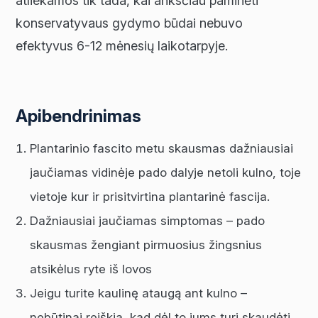
atliekamos tik tada, kai anksčiau paminėti
konservatyvaus gydymo būdai nebuvo
efektyvus 6-12 mėnesių laikotarpyje.
Apibendrinimas
Plantarinio fascito metu skausmas dažniausiai
jaučiamas vidinėje pado dalyje netoli kulno, toje
vietoje kur ir prisitvirtina plantarinė fascija.
Dažniausiai jaučiamas simptomas – pado
skausmas žengiant pirmuosius žingsnius
atsikėlus ryte iš lovos
Jeigu turite kaulinę ataugą ant kulno –
nebūtinai reiškia, kad dėl to jums turi skaudėti