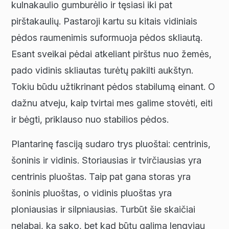
kulnakaulio gumburėlio ir tęsiasi iki pat
pirštakaulių. Pastaroji kartu su kitais vidiniais
pėdos raumenimis suformuoja pėdos skliautą.
Esant sveikai pėdai atkeliant pirštus nuo žemės,
pado vidinis skliautas turėtų pakilti aukštyn.
Tokiu būdu užtikrinant pėdos stabilumą einant. O
dažnu atveju, kaip tvirtai mes galime stovėti, eiti
ir bėgti, priklauso nuo stabilios pėdos.
Plantarinę fasciją sudaro trys pluoštai: centrinis,
šoninis ir vidinis. Storiausias ir tvirčiausias yra
centrinis pluoštas. Taip pat gana storas yra
šoninis pluoštas, o vidinis pluoštas yra
ploniausias ir silpniausias. Turbūt šie skaičiai
nelabai, ką sako, bet kad būtų galima lengviau