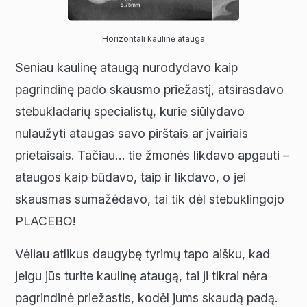
Horizontali kaulinė atauga
Seniau kaulinę ataugą nurodydavo kaip
pagrindinę pado skausmo priežastį, atsirasdavo
stebukladarių specialistų, kurie siūlydavo
nulaužyti ataugas savo pirštais ar įvairiais
prietaisais. Tačiau… tie žmonės likdavo apgauti –
ataugos kaip būdavo, taip ir likdavo, o jei
skausmas sumažėdavo, tai tik dėl stebuklingojo
PLACEBO!
Vėliau atlikus daugybę tyrimų tapo aišku, kad
jeigu jūs turite kaulinę ataugą, tai ji tikrai nėra
pagrindinė priežastis, kodėl jums skaudą padą.