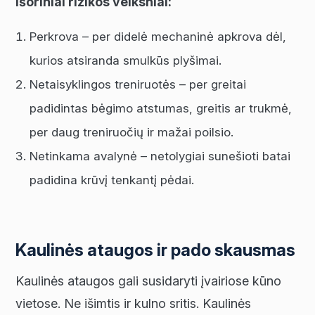
Išoriniai rizikos veiksniai:
Perkrova – per didelė mechaninė apkrova dėl,
kurios atsiranda smulkūs plyšimai.
Netaisyklingos treniruotės – per greitai
padidintas bėgimo atstumas, greitis ar trukmė,
per daug treniruočių ir mažai poilsio.
Netinkama avalynė – netolygiai sunešioti batai
padidina krūvį tenkantį pėdai.
Kaulinės ataugos ir pado skausmas
Kaulinės ataugos gali susidaryti įvairiose kūno
vietose. Ne išimtis ir kulno sritis. Kaulinės