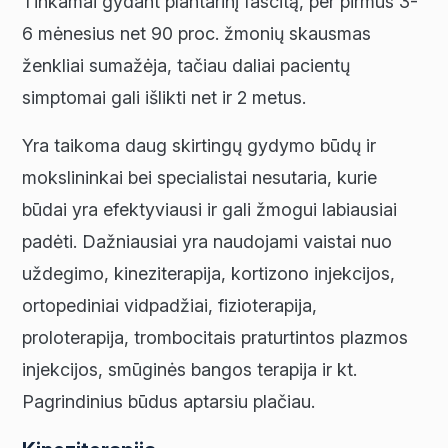
Tinkamai gydant plantarinį fascitą, per pirmus 3-
6 mėnesius net 90 proc. žmonių skausmas
ženkliai sumažėja, tačiau daliai pacientų
simptomai gali išlikti net ir 2 metus.
Yra taikoma daug skirtingų gydymo būdų ir
mokslininkai bei specialistai nesutaria, kurie
būdai yra efektyviausi ir gali žmogui labiausiai
padėti. Dažniausiai yra naudojami vaistai nuo
uždegimo, kineziterapija, kortizono injekcijos,
ortopediniai vidpadžiai, fizioterapija,
proloterapija, trombocitais praturtintos plazmos
injekcijos, smūginės bangos terapija ir kt.
Pagrindinius būdus aptarsiu plačiau.