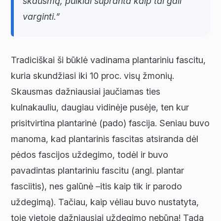
skausmą, puikiai supranta kaip tai gali
varginti.”
Tradiciškai ši būklė vadinama plantariniu fascitu,
kuria skundžiasi iki 10 proc. visų žmonių.
Skausmas dažniausiai jaučiamas ties
kulnakauliu, daugiau vidinėje pusėje, ten kur
prisitvirtina plantarinė (pado) fascija. Seniau buvo
manoma, kad plantarinis fascitas atsiranda dėl
pėdos fascijos uždegimo, todėl ir buvo
pavadintas plantariniu fascitu (angl. plantar
fasciitis), nes galūnė –itis kaip tik ir parodo
uždegimą). Tačiau, kaip vėliau buvo nustatyta,
toje vietoje dažniausiai uždegimo nebūna! Tada