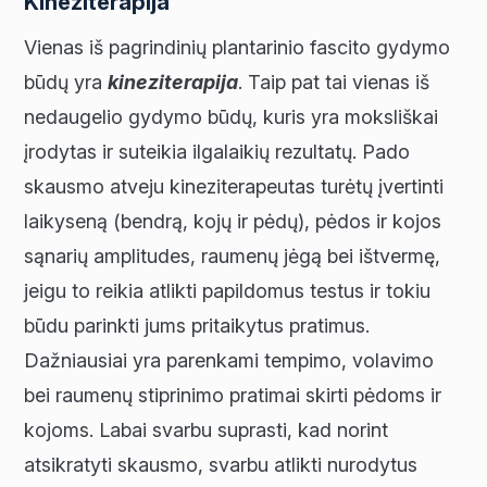
Kineziterapija
Vienas iš pagrindinių plantarinio fascito gydymo
būdų yra
kineziterapija
. Taip pat tai vienas iš
nedaugelio gydymo būdų, kuris yra moksliškai
įrodytas ir suteikia ilgalaikių rezultatų. Pado
skausmo atveju kineziterapeutas turėtų įvertinti
laikyseną (bendrą, kojų ir pėdų), pėdos ir kojos
sąnarių amplitudes, raumenų jėgą bei ištvermę,
jeigu to reikia atlikti papildomus testus ir tokiu
būdu parinkti jums pritaikytus pratimus.
Dažniausiai yra parenkami tempimo, volavimo
bei raumenų stiprinimo pratimai skirti pėdoms ir
kojoms. Labai svarbu suprasti, kad norint
atsikratyti skausmo, svarbu atlikti nurodytus