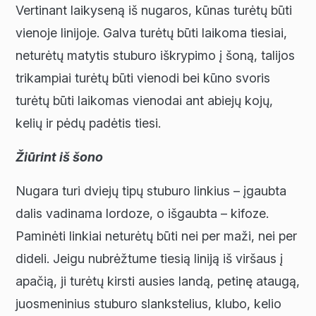
Vertinant laikyseną iš nugaros, kūnas turėtų būti
vienoje linijoje. Galva turėtų būti laikoma tiesiai,
neturėtų matytis stuburo iškrypimo į šoną, talijos
trikampiai turėtų būti vienodi bei kūno svoris
turėtų būti laikomas vienodai ant abiejų kojų,
kelių ir pėdų padėtis tiesi.
Žiūrint iš šono
Nugara turi dviejų tipų stuburo linkius – įgaubta
dalis vadinama lordoze, o išgaubta – kifoze.
Paminėti linkiai neturėtų būti nei per maži, nei per
dideli. Jeigu nubrėžtume tiesią liniją iš viršaus į
apačią, ji turėtų kirsti ausies landą, petinę ataugą,
juosmeninius stuburo slankstelius, klubo, kelio