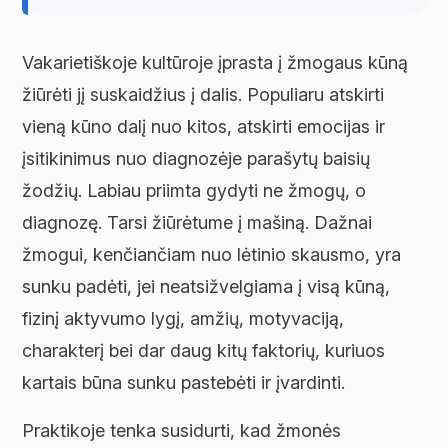
Vakarietiškoje kultūroje įprasta į žmogaus kūną
žiūrėti jį suskaidžius į dalis. Populiaru atskirti
vieną kūno dalį nuo kitos, atskirti emocijas ir
įsitikinimus nuo diagnozėje parašytų baisių
žodžių. Labiau priimta gydyti ne žmogų, o
diagnozę. Tarsi žiūrėtume į mašiną. Dažnai
žmogui, kenčiančiam nuo lėtinio skausmo, yra
sunku padėti, jei neatsižvelgiama į visą kūną,
fizinį aktyvumo lygį, amžių, motyvaciją,
charakterį bei dar daug kitų faktorių, kuriuos
kartais būna sunku pastebėti ir įvardinti.
Praktikoje tenka susidurti, kad žmonės