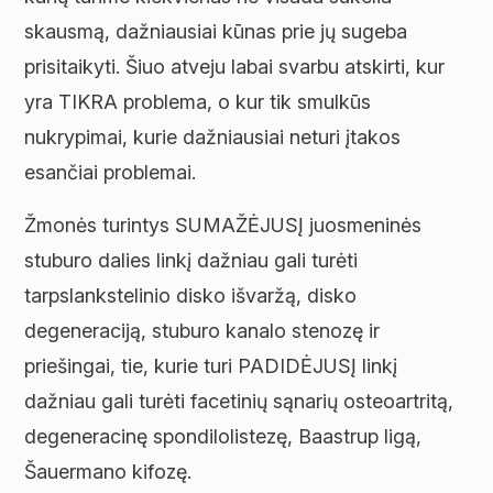
skausmą, dažniausiai kūnas prie jų sugeba
prisitaikyti. Šiuo atveju labai svarbu atskirti, kur
yra TIKRA problema, o kur tik smulkūs
nukrypimai, kurie dažniausiai neturi įtakos
esančiai problemai.
Žmonės turintys SUMAŽĖJUSĮ juosmeninės
stuburo dalies linkį dažniau gali turėti
tarpslankstelinio disko išvaržą, disko
degeneraciją, stuburo kanalo stenozę ir
priešingai, tie, kurie turi PADIDĖJUSĮ linkį
dažniau gali turėti facetinių sąnarių osteoartritą,
degeneracinę spondilolistezę, Baastrup ligą,
Šauermano kifozę.