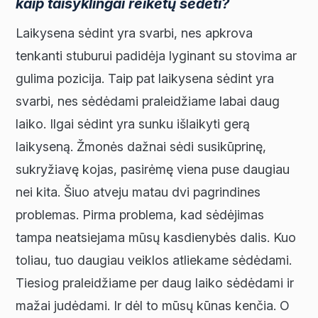
kaip taisyklingai reikėtų sėdėti?
Laikysena sėdint yra svarbi, nes apkrova
tenkanti stuburui padidėja lyginant su stovima ar
gulima pozicija. Taip pat laikysena sėdint yra
svarbi, nes sėdėdami praleidžiame labai daug
laiko. Ilgai sėdint yra sunku išlaikyti gerą
laikyseną. Žmonės dažnai sėdi susikūprinę,
sukryžiavę kojas, pasirėmę viena puse daugiau
nei kita. Šiuo atveju matau dvi pagrindines
problemas. Pirma problema, kad sėdėjimas
tampa neatsiejama mūsų kasdienybės dalis. Kuo
toliau, tuo daugiau veiklos atliekame sėdėdami.
Tiesiog praleidžiame per daug laiko sėdėdami ir
mažai judėdami. Ir dėl to mūsų kūnas kenčia. O