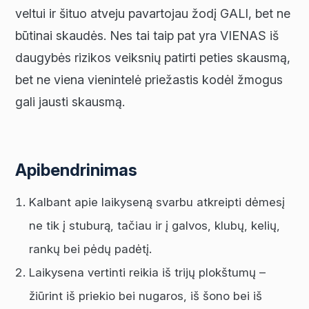
veltui ir šituo atveju pavartojau žodį GALI, bet ne
būtinai skaudės. Nes tai taip pat yra VIENAS iš
daugybės rizikos veiksnių patirti peties skausmą,
bet ne viena vienintelė priežastis kodėl žmogus
gali jausti skausmą.
Apibendrinimas
Kalbant apie laikyseną svarbu atkreipti dėmesį
ne tik į stuburą, tačiau ir į galvos, klubų, kelių,
rankų bei pėdų padėtį.
Laikysena vertinti reikia iš trijų plokštumų –
žiūrint iš priekio bei nugaros, iš šono bei iš