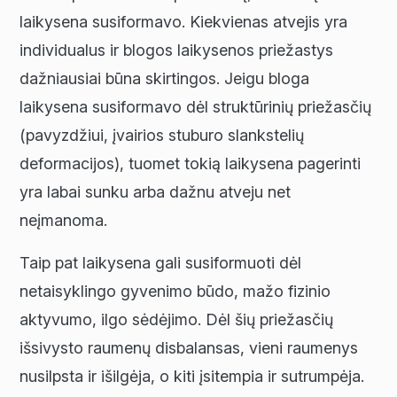
laikysena susiformavo. Kiekvienas atvejis yra
individualus ir blogos laikysenos priežastys
dažniausiai būna skirtingos. Jeigu bloga
laikysena susiformavo dėl struktūrinių priežasčių
(pavyzdžiui, įvairios stuburo slankstelių
deformacijos), tuomet tokią laikysena pagerinti
yra labai sunku arba dažnu atveju net
neįmanoma.
Taip pat laikysena gali susiformuoti dėl
netaisyklingo gyvenimo būdo, mažo fizinio
aktyvumo, ilgo sėdėjimo. Dėl šių priežasčių
išsivysto raumenų disbalansas, vieni raumenys
nusilpsta ir išilgėja, o kiti įsitempia ir sutrumpėja.