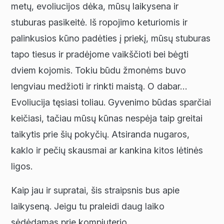
metų, evoliucijos dėka, mūsų laikysena ir
stuburas pasikeitė. Iš ropojimo keturiomis ir
palinkusios kūno padėties į priekį, mūsų stuburas
tapo tiesus ir pradėjome vaikščioti bei bėgti
dviem kojomis. Tokiu būdu žmonėms buvo
lengviau medžioti ir rinkti maistą. O dabar…
Evoliucija tęsiasi toliau. Gyvenimo būdas sparčiai
keičiasi, tačiau mūsų kūnas nespėja taip greitai
taikytis prie šių pokyčių. Atsiranda nugaros,
kaklo ir pečių skausmai ar kankina kitos lėtinės
ligos.
Kaip jau ir supratai, šis straipsnis bus apie
laikyseną. Jeigu tu praleidi daug laiko
sėdėdamas prie kompiuterio,