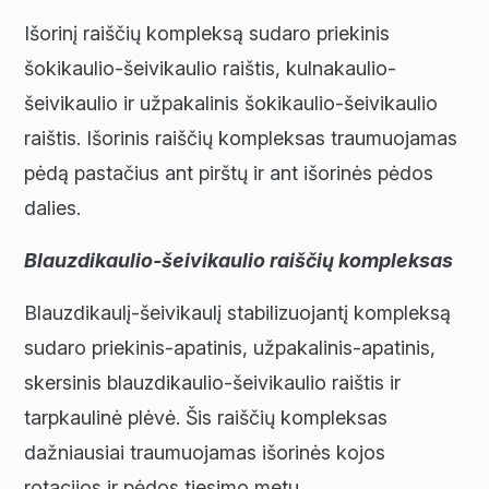
Išorinį raiščių kompleksą sudaro priekinis
šokikaulio-šeivikaulio raištis, kulnakaulio-
šeivikaulio ir užpakalinis šokikaulio-šeivikaulio
raištis. Išorinis raiščių kompleksas traumuojamas
pėdą pastačius ant pirštų ir ant išorinės pėdos
dalies.
Blauzdikaulio-šeivikaulio raiščių kompleksas
Blauzdikaulį-šeivikaulį stabilizuojantį kompleksą
sudaro priekinis-apatinis, užpakalinis-apatinis,
skersinis blauzdikaulio-šeivikaulio raištis ir
tarpkaulinė plėvė. Šis raiščių kompleksas
dažniausiai traumuojamas išorinės kojos
rotacijos ir pėdos tiesimo metu.