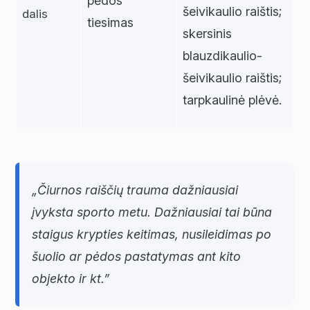
pėdos
šeivikaulio raištis;
dalis
tiesimas
skersinis
blauzdikaulio-
šeivikaulio raištis;
tarpkaulinė plėvė.
„Čiurnos raiščių trauma dažniausiai
įvyksta sporto metu. Dažniausiai tai būna
staigus krypties keitimas, nusileidimas po
šuolio ar pėdos pastatymas ant kito
objekto ir kt.”