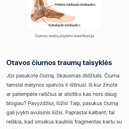
Čiurnos raiščių plyšimo klasifikacija
Otavos čiurnos traumų taisyklės
Jūs pasukote čiurną. Skausmas didžiulis. Čiurna
tamsiai mėlynos spalvos ir ištinusi. Iš kur žinote
ar patempėte raiščius ar atsitiko kas nors daug
blogiau? Pavyzdžiui, lūžis! Taip, pasukus čiurną
gali įvykti avulsinis lūžis. Paprastai kalbant, tai
reiškia, kad smulkus kaulinis fragmentas kartu su