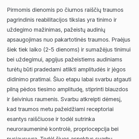
Pirmomis dienomis po čiurnos raiščių traumos
pagrindinis reabilitacijos tikslas yra tinimo ir
uždegimo mažinimas, pažeistų audinių
apsaugojimas nuo pakartotinės traumos. Praėjus
šiek tiek laiko (2-5 dienoms) ir sumažėjus tinimui
bei uždegimui, apgijus pažeistiems audiniams
turėtų būti pradedami atlikti amplitudės ir jėgos
didinimo pratimai. Šiuo etapu labai svarbu atgauti
pilną pėdos tiesimo amplitudę, stiprinti blauzdos
ir šeivinius raumenis. Svarbu atkreipti dėmesį,
kad traumos metu pažeidžiami receptoriai
esantys raiščiuose ir todėl sutrinka
neuroraumeninė kontrolė, propriocepcija bei
pusiausvyra. Todėl šiuos aspektus svarbu