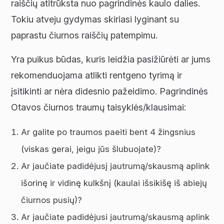
raiščių atitrūksta nuo pagrindinės kaulo dalies.
Tokiu atveju gydymas skiriasi lyginant su
paprastu čiurnos raiščių patempimu.
Yra puikus būdas, kuris leidžia pasižiūrėti ar jums
rekomenduojama atlikti rentgeno tyrimą ir
įsitikinti ar nėra didesnio pažeidimo. Pagrindinės
Otavos čiurnos traumų taisyklės/klausimai:
Ar galite po traumos paeiti bent 4 žingsnius
(viskas gerai, jeigu jūs šlubuojate)?
Ar jaučiate padidėjusį jautrumą/skausmą aplink
išorinę ir vidinę kulkšnį (kaulai išsikišę iš abiejų
čiurnos pusių)?
Ar jaučiate padidėjusi jautrumą/skausmą aplink