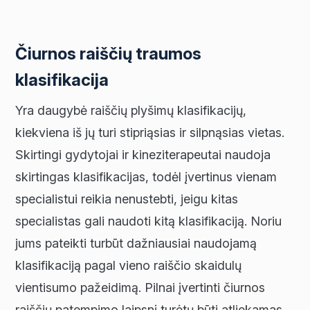
Čiurnos raiščių traumos
klasifikacija
Yra daugybė raiščių plyšimų klasifikacijų,
kiekviena iš jų turi stipriąsias ir silpnąsias vietas.
Skirtingi gydytojai ir kineziterapeutai naudoja
skirtingas klasifikacijas, todėl įvertinus vienam
specialistui reikia nenustebti, jeigu kitas
specialistas gali naudoti kitą klasifikaciją. Noriu
jums pateikti turbūt dažniausiai naudojamą
klasifikaciją pagal vieno raiščio skaidulų
vientisumo pažeidimą. Pilnai įvertinti čiurnos
raiščių patempimo laipsnį turėtų būti atliekamas