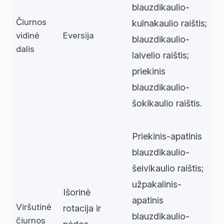
blauzdikaulio-
Čiurnos
kulnakaulio raištis;
vidinė
Eversija
blauzdikaulio-
dalis
laivelio raištis;
priekinis
blauzdikaulio-
šokikaulio raištis.
Priekinis-apatinis
blauzdikaulio-
šeivikaulio raištis;
užpakalinis-
Išorinė
apatinis
Viršutinė
rotacija ir
blauzdikaulio-
čiurnos