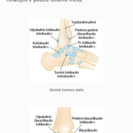
Išorinė čiurnos dalis