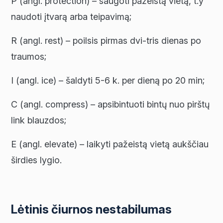
P (angl. protection) – saugoti pažeistą vietą, t.y
naudoti įtvarą arba teipavimą;
R (angl. rest) – poilsis pirmas dvi-tris dienas po
traumos;
I (angl. ice) – šaldyti 5-6 k. per dieną po 20 min;
C (angl. compress) – apsibintuoti bintų nuo pirštų
link blauzdos;
E (angl. elevate) – laikyti pažeistą vietą aukščiau
širdies lygio.
Lėtinis čiurnos nestabilumas