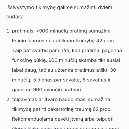
išsivystymo tikimybę galime sumažinti dviem
būdais:
pratimais: >900 minučių pratimų sumažina
lėtinio čiurnos nestabilumo tikimybę 42 proc.
Taip pat svarbu paminėti, kad pratimai pagerina
funkcinę būklę. 900 minučių skamba tikriausiai
labai daug, tačiau užtenka pratimus atlikti 30
minučių, 5 dienas per savaitę, 6 savaites ir
gausime 900 minučių pratimų.
teipavimas ar įtvaro naudojimas: sumažina
tikimybę patirti pakartotinę traumą 62 proc.
Rekomenduojama dėvėti įtvarą arba teipuoti
čiurną kiekvienos treniruotės ar rungtynių metu