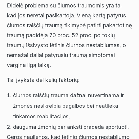
Didelė problema su čiurnos traumomis yra ta,
kad jos neretai pasikartoja. Vieną kartą patyrus
čiurnos raiščių traumą tikimybė patirti pakartotinę
traumą padidėja 70 proc. 52 proc. po tokių
traumų išsivysto lėtinis čiurnos nestabilumas, o
nemažai daliai patyrusių traumą simptomai
vargina ilgą laiką.
Tai įvyksta dėl kelių faktorių:
čiurnos raiščių trauma dažnai nuvertinama ir
žmonės nesikreipia pagalbos bei neatlieka
tinkamos reabilitacijos;
dauguma žmonių per anksti pradeda sportuoti.
Geros naujienos, kad lėtinio čiurnos nestabilumo