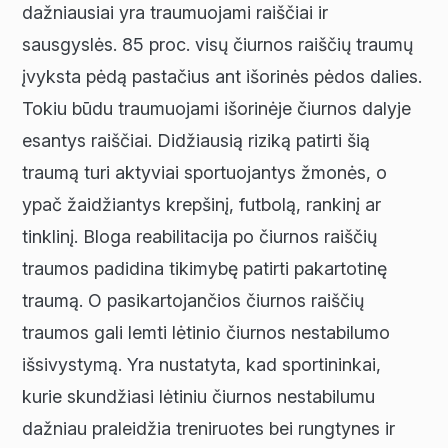
dažniausiai yra traumuojami raiščiai ir
sausgyslės. 85 proc. visų čiurnos raiščių traumų
įvyksta pėdą pastačius ant išorinės pėdos dalies.
Tokiu būdu traumuojami išorinėje čiurnos dalyje
esantys raiščiai. Didžiausią riziką patirti šią
traumą turi aktyviai sportuojantys žmonės, o
ypač žaidžiantys krepšinį, futbolą, rankinį ar
tinklinį. Bloga reabilitacija po čiurnos raiščių
traumos padidina tikimybę patirti pakartotinę
traumą. O pasikartojančios čiurnos raiščių
traumos gali lemti lėtinio čiurnos nestabilumo
išsivystymą. Yra nustatyta, kad sportininkai,
kurie skundžiasi lėtiniu čiurnos nestabilumu
dažniau praleidžia treniruotes bei rungtynes ir