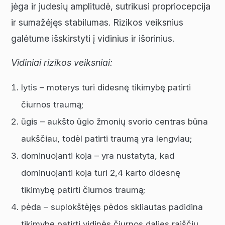
jėga ir judesių amplitudė, sutrikusi propriocepcija
ir sumažėjęs stabilumas. Rizikos veiksnius
galėtume išskirstyti į vidinius ir išorinius.
Vidiniai rizikos veiksniai:
lytis – moterys turi didesnę tikimybę patirti
čiurnos traumą;
ūgis – aukšto ūgio žmonių svorio centras būna
aukščiau, todėl patirti traumą yra lengviau;
dominuojanti koja – yra nustatyta, kad
dominuojanti koja turi 2,4 karto didesnę
tikimybę patirti čiurnos traumą;
pėda – suplokštėjęs pėdos skliautas padidina
tikimybę patirti vidinės čiurnos dalies raiščių