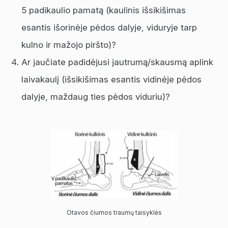
5 padikaulio pamatą (kaulinis išsikišimas
esantis išorinėje pėdos dalyje, viduryje tarp
kulno ir mažojo piršto)?
Ar jaučiate padidėjusi jautrumą/skausmą aplink
laivakaulį (išsikišimas esantis vidinėje pėdos
dalyje, maždaug ties pėdos viduriu)?
Otavos čiurnos traumų taisyklės