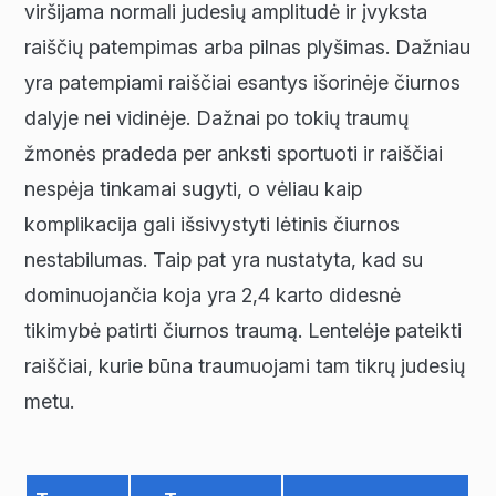
viršijama normali judesių amplitudė ir įvyksta
raiščių patempimas arba pilnas plyšimas. Dažniau
yra patempiami raiščiai esantys išorinėje čiurnos
dalyje nei vidinėje. Dažnai po tokių traumų
žmonės pradeda per anksti sportuoti ir raiščiai
nespėja tinkamai sugyti, o vėliau kaip
komplikacija gali išsivystyti lėtinis čiurnos
nestabilumas. Taip pat yra nustatyta, kad su
dominuojančia koja yra 2,4 karto didesnė
tikimybė patirti čiurnos traumą. Lentelėje pateikti
raiščiai, kurie būna traumuojami tam tikrų judesių
metu.