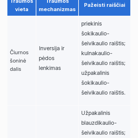
Traumos
Traumos
Pažeisti raiščiai
vieta
mechanizmas
priekinis
šokikaulio-
šeivikaulio raištis;
Inversija ir
Čiurnos
kulnakaulio-
pėdos
šoninė
šeivikaulio raištis;
lenkimas
dalis
užpakalinis
šokikaulio-
šeivikaulio raištis.
Užpakalinis
blauzdikaulio-
šeivikaulio raištis;