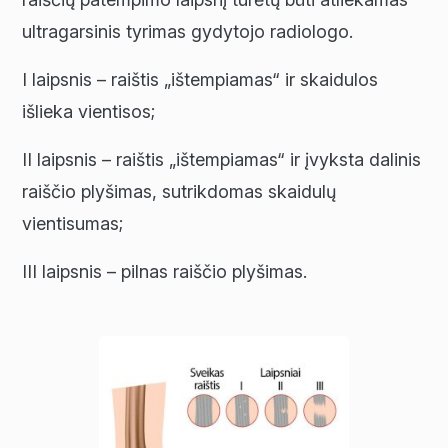
ultragarsinis tyrimas gydytojo radiologo.
I laipsnis – raištis „ištempiamas“ ir skaidulos
išlieka vientisos;
II laipsnis – raištis „ištempiamas“ ir įvyksta dalinis
raiščio plyšimas, sutrikdomas skaidulų
vientisumas;
III laipsnis – pilnas raiščio plyšimas.