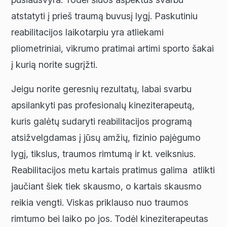
atstatyti į prieš traumą buvusį lygį. Paskutiniu
reabilitacijos laikotarpiu yra atliekami
pliometriniai, vikrumo pratimai artimi sporto šakai
į kurią norite sugrįžti.
Jeigu norite geresnių rezultatų, labai svarbu
apsilankyti pas profesionalų kineziterapeutą,
kuris galėtų sudaryti reabilitacijos programą
atsižvelgdamas į jūsų amžių, fizinio pajėgumo
lygį, tikslus, traumos rimtumą ir kt. veiksnius.
Reabilitacijos metu kartais pratimus galima atlikti
jaučiant šiek tiek skausmo, o kartais skausmo
reikia vengti. Viskas priklauso nuo traumos
rimtumo bei laiko po jos. Todėl kineziterapeutas