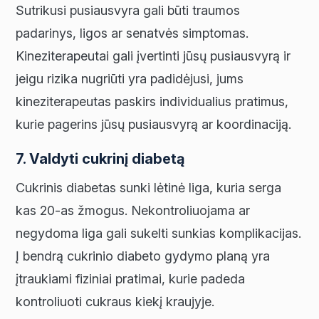
Sutrikusi pusiausvyra gali būti traumos
padarinys, ligos ar senatvės simptomas.
Kineziterapeutai gali įvertinti jūsų pusiausvyrą ir
jeigu rizika nugriūti yra padidėjusi, jums
kineziterapeutas paskirs individualius pratimus,
kurie pagerins jūsų pusiausvyrą ar koordinaciją.
7. Valdyti cukrinį diabetą
Cukrinis diabetas sunki lėtinė liga, kuria serga
kas 20-as žmogus. Nekontroliuojama ar
negydoma liga gali sukelti sunkias komplikacijas.
Į bendrą cukrinio diabeto gydymo planą yra
įtraukiami fiziniai pratimai, kurie padeda
kontroliuoti cukraus kiekį kraujyje.