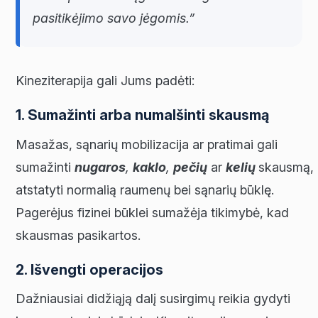
pasitikėjimo savo jėgomis.”
Kineziterapija gali Jums padėti:
1. Sumažinti arba numalšinti skausmą
Masažas, sąnarių mobilizacija ar pratimai gali
sumažinti
nugaros
,
kaklo
,
pečių
ar
kelių
skausmą,
atstatyti normalią raumenų bei sąnarių būklę.
Pagerėjus fizinei būklei sumažėja tikimybė, kad
skausmas pasikartos.
2. Išvengti operacijos
Dažniausiai didžiąją dalį susirgimų reikia gydyti