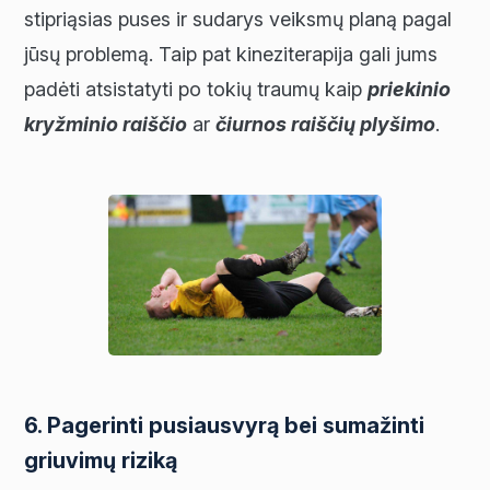
stipriąsias puses ir sudarys veiksmų planą pagal
jūsų problemą. Taip pat kineziterapija gali jums
padėti atsistatyti po tokių traumų kaip
priekinio
kryžminio raiščio
ar
čiurnos raiščių plyšimo
.
6. Pagerinti pusiausvyrą bei sumažinti
griuvimų riziką