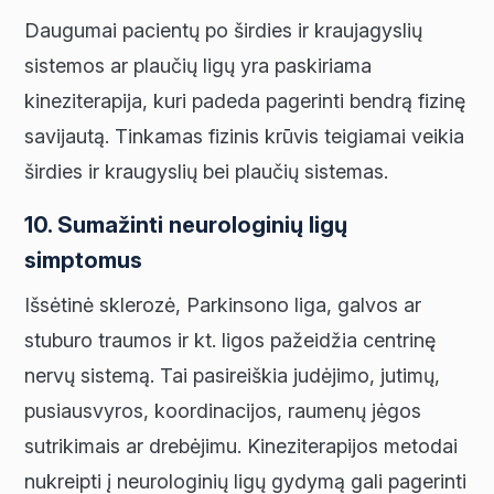
Daugumai pacientų po širdies ir kraujagyslių
sistemos ar plaučių ligų yra paskiriama
kineziterapija, kuri padeda pagerinti bendrą fizinę
savijautą. Tinkamas fizinis krūvis teigiamai veikia
širdies ir kraugyslių bei plaučių sistemas.
10. Sumažinti neurologinių ligų
simptomus​
Išsėtinė sklerozė, Parkinsono liga, galvos ar
stuburo traumos ir kt. ligos pažeidžia centrinę
nervų sistemą. Tai pasireiškia judėjimo, jutimų,
pusiausvyros, koordinacijos, raumenų jėgos
sutrikimais ar drebėjimu. Kineziterapijos metodai
nukreipti į neurologinių ligų gydymą gali pagerinti