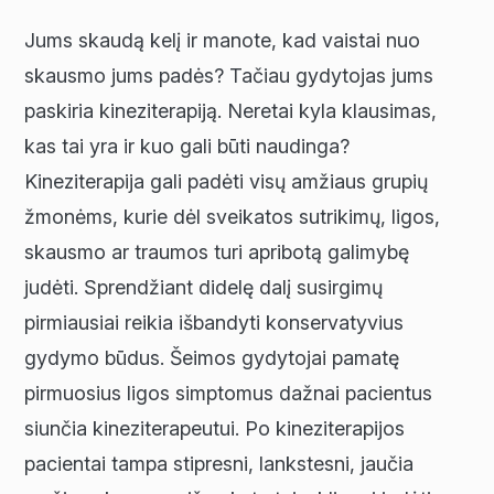
Jums skaudą kelį ir manote, kad vaistai nuo
skausmo jums padės? Tačiau gydytojas jums
paskiria kineziterapiją. Neretai kyla klausimas,
kas tai yra ir kuo gali būti naudinga?
Kineziterapija gali padėti visų amžiaus grupių
žmonėms, kurie dėl sveikatos sutrikimų, ligos,
skausmo ar traumos turi apribotą galimybę
judėti. Sprendžiant didelę dalį susirgimų
pirmiausiai reikia išbandyti konservatyvius
gydymo būdus. Šeimos gydytojai pamatę
pirmuosius ligos simptomus dažnai pacientus
siunčia kineziterapeutui. Po kineziterapijos
pacientai tampa stipresni, lankstesni, jaučia