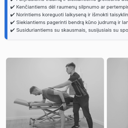
✔️ Kenčiantiems dėl raumenų silpnumo ar pertemp
✔️ Norintiems koreguoti laikyseną ir išmokti taisyklin
✔️ Siekiantiems pagerinti bendrą kūno judrumą ir l
✔️ Susiduriantiems su skausmais, susijusiais su spo