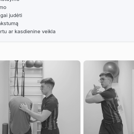
imo
gai judėti
ankstumą
rtu ar kasdienine veikla