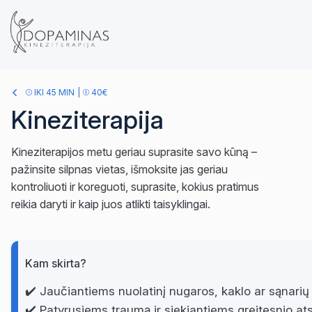
IKI 45 MIN
|
40€
Kineziterapija
Kineziterapijos metu geriau suprasite savo kūną –
pažinsite silpnas vietas, išmoksite jas geriau
kontroliuoti ir koreguoti, suprasite, kokius pratimus
reikia daryti ir kaip juos atlikti taisyklingai.
Kam skirta?
✔️ Jaučiantiems nuolatinį nugaros, kaklo ar sąnari
✔️ Patyrusiems traumą ir siekiantiems greitesnio a